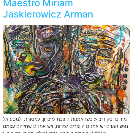
Maestro Miriam
Jaskierowicz Arman
מירים יסקירוביץ: כשהאמנות הופכת לזיכרון, למסורת ולמסע אל
נפש האדם יש אמנים היוצרים יצירות, ויש אמנים שחייהם עצמם