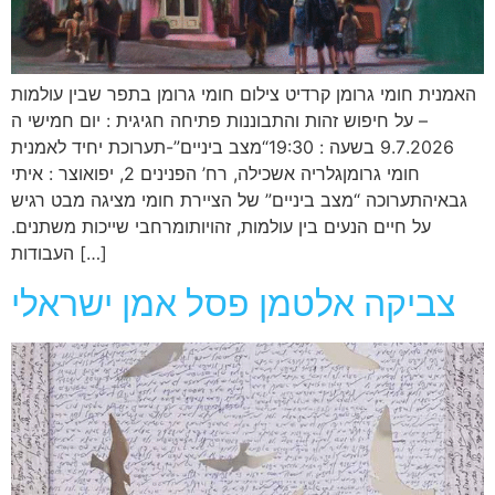
האמנית חומי גרומן קרדיט צילום חומי גרומן בתפר שבין עולמות
– על חיפוש זהות והתבוננות פתיחה חגיגית : יום חמישי ה
9.7.2026 בשעה : 19:30“מצב ביניים”-תערוכת יחיד לאמנית
חומי גרומןגלריה אשכילה, רח’ הפנינים 2, יפואוצר : איתי
גבאיהתערוכה “מצב ביניים” של הציירת חומי מציגה מבט רגיש
על חיים הנעים בין עולמות, זהויותומרחבי שייכות משתנים.
העבודות […]
צביקה אלטמן פסל אמן ישראלי