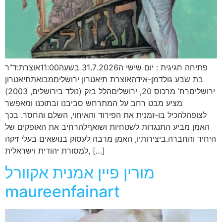
פתיחה חגיגית : יום שישי ה31.7.2026 בשעה11:00אוצרת:ד”ר
בת שבע גולדמן-אידהאוצרת תיאטרון ירושליםמבואתתיאטרון
ירושליםרח’ מרכוס 20, ירושליםהלל בזק (נולד בירושלים, 2003)
מציע מבט רחב על המתרחש סביבנו ובתוכנו ומאפשר
לצופהלהכיל בו-זמנית את הפירוד והאיחוי, השלם והחסר. בכך
האמן מביע התנגדות לשטחיות ושואףלהרחיב את האופקים של
היחיד והחברה.ביצירותיו, האמן מרבה לעסוק בנושאים בעלי זיקה
למסורת יהודית וישראלית, […]
מורין פיין אמנית אקוורל
maureenfainart