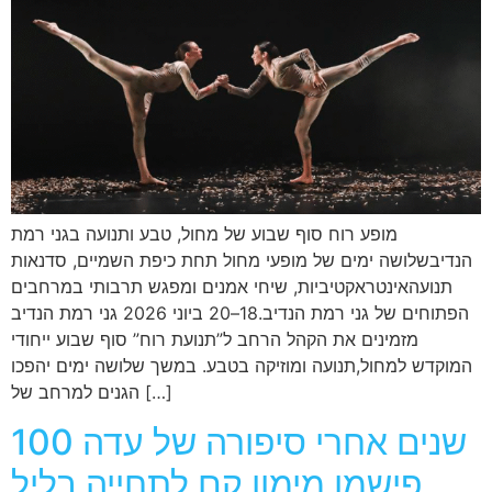
מופע רוח סוף שבוע של מחול, טבע ותנועה בגני רמת
הנדיבשלושה ימים של מופעי מחול תחת כיפת השמיים, סדנאות
תנועהאינטראקטיביות, שיחי אמנים ומפגש תרבותי במרחבים
הפתוחים של גני רמת הנדיב.18–20 ביוני 2026 גני רמת הנדיב
מזמינים את הקהל הרחב ל”תנועת רוח” סוף שבוע ייחודי
המוקדש למחול,תנועה ומוזיקה בטבע. במשך שלושה ימים יהפכו
הגנים למרחב של […]
100 שנים אחרי סיפורה של עדה
פישמן מימון קם לתחייה בליל