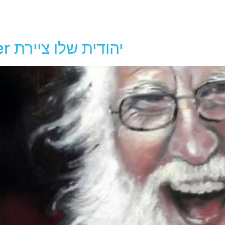
Yehudit Shalev – Painter יהודית שלו ציירת