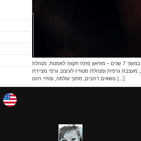
לקטלוג המבצעים
שיעורי ציור
לגלריות שלי
אודות
בוגרת המכללה לעיצוב נאות אפקה. בוגרת המדרשה לאמנות- מדריכים מוסמכים לאמנות. לימוד ציור בטכניקות שונות במשך 7 שנים – מוזיאון פתח תקווה לאמנות. מנהלת
צרו קשר
, ‏מעצבת גרפית‏ ומנהלת סטודיו לעיצוב גרפי מציירת
אמן החודש
נושאים רחבים, מתוך עולמה, ומחיי היום […]