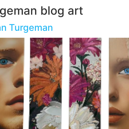
geman blog art
יונתן תורג’מן אמן man