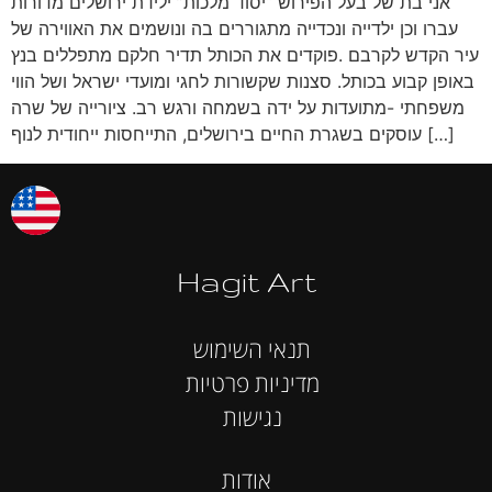
אני בת של בעל הפירוש “יסוד מלכות” ילידת ירושלים מדורות
עברו וכן ילדייה ונכדייה מתגוררים בה ונושמים את האווירה של
עיר הקדש לקרבם .פוקדים את הכותל תדיר חלקם מתפללים בנץ
באופן קבוע בכותל. סצנות שקשורות לחגי ומועדי ישראל ושל הווי
משפחתי -מתועדות על ידה בשמחה ורגש רב. ציורייה של שרה
עוסקים בשגרת החיים בירושלים, התייחסות ייחודית לנוף […]
Hagit Art
תנאי השימוש
מדיניות פרטיות
נגישות
אודות