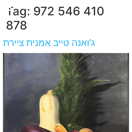
חגית
Tag:
972 546 410
ארגמן
878
ג’ואנה טייב אמנית ציירת