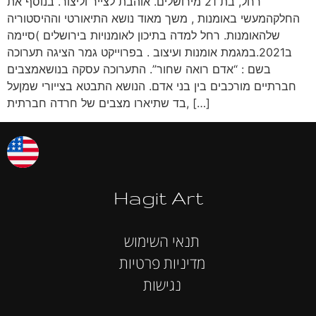
רחל, בת 21 מירושלים. אוהבת לצייר וליצור. בנוסף את
החלקהמעשי באומנות , משך מאוד נושא התיאורטי וההיסטוריה
שלהאומנות. רחל למדה בתיכון לאומנויות בירושלים )סיימה
ב2021.במגמת אומנות ועיצוב . בפרוייקט גמר הציגה תערוכה
בשם : “אדם רואה שחור”. התערוכה עסקה בנושאמצבים
חברתיים מורכבים בין בני אדם. הנושא התבטא בצייורי שמןעל
בד שתיארו מצבים של חרדה חברתית, […]
Hagit Art
תנאי השימוש
מדיניות פרטיות
נגישות