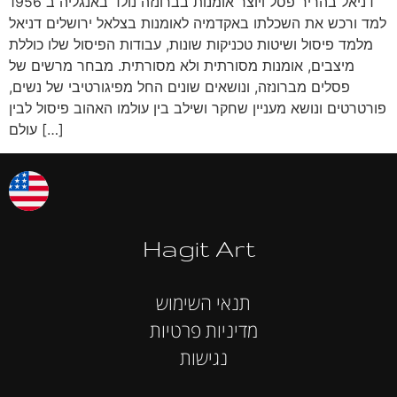
דניאל בהריר פסל ויוצר אומנות בברונזה נולד באנגליה ב 1956
למד ורכש את השכלתו באקדמיה לאומנות בצלאל ירושלים דניאל
מלמד פיסול ושיטות טכניקות שונות, עבודות הפיסול שלו כוללת
מיצבים, אומנות מסורתית ולא מסורתית. מבחר מרשים של
פסלים מברונזה, ונושאים שונים החל מפיגורטיבי של נשים,
פורטרטים ונושא מעניין שחקר ושילב בין עולמו האהוב פיסול לבין
עולם […]
Hagit Art
תנאי השימוש
מדיניות פרטיות
נגישות