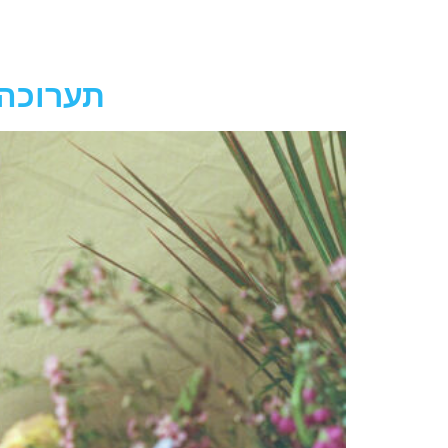
חגית
ארגמן
– תערוכ