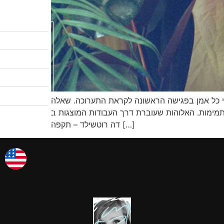
לקטלוג המבצעים
שיעורי ציור
לגלריות שלי
אודות
12 “מי אתה, ה’?” – זו השאלה שהוצגה בפני כל אמן בפגישה הראשונה לקראת התערוכה. שאלה
צרו קשר
 העבודות המוצגות ב-O.M.G! – תערוכה חדשה ופורצת דרך במרכז אדמונד
אמן החודש
דה רוטשילד – תקפה […]