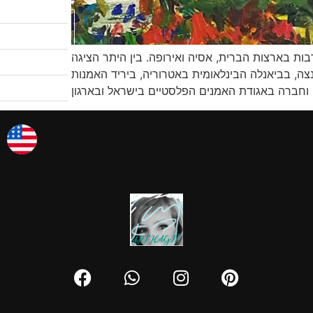
לקטלוג המבצעים
שיעורי ציור
ת בארצות הברית, אסיה ואירופה. בין היתר הציגה
טרוריה, ביריד האמנות FIAC בפריז, במוזיאון MAMAG לאמנות מודרנית ובתערוכות יוקרתיות נוספות. מלבד עיסוקה
לגלריות שלי
אודות
צרו קשר
אמן החודש