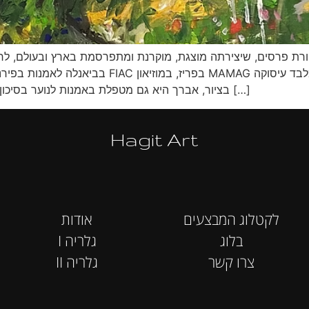
רת פרסים, שיצירתה מוצגת, מוקרנת ומתפרסמת בארץ ובעולם, לרבו
בביאנלה לאמנות בפירנצה, בביאנלה הבינלאומית בא
בציור, אברך היא גם מטפלת באמנות לנוער בסיכון וחברה באגודת האמנים הפלסטיים בישראל ובארגון […]
Hagit Art
לקטלוג המבצעים
אודות
בלוג
I גלריה
צרו קשר
II גלריה