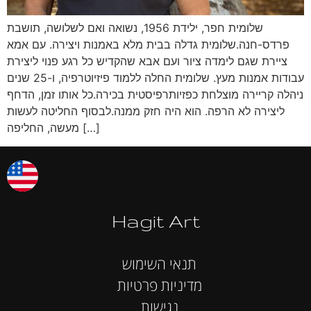
שלומית חפר, ילידת 1956, נשואה ואם לשלושה, תושבת
פרדס-חנה.שלומית גדלה בבית מלא באמנות ויצירה. עם אמא
ציירת שגם לימדה ציור ועם אבא שהקדיש כל רגע פנוי ליצירת
עבודות אמנות מעץ. שלומית החלה ללמוד פיזיוטרפיה, ו-25 שנים
ניהלה קריירה מוצלחת כפזיותרפיסטית בכירה.כל אותו זמן, הדחף
ליצירה לא הרפה. הוא היה חזק ממנה.לבסוף החליטה לעשות
מעשה, החליפה […]
Hagit Art
תנאי השימוש
מדיניות פרטיות
נגישות