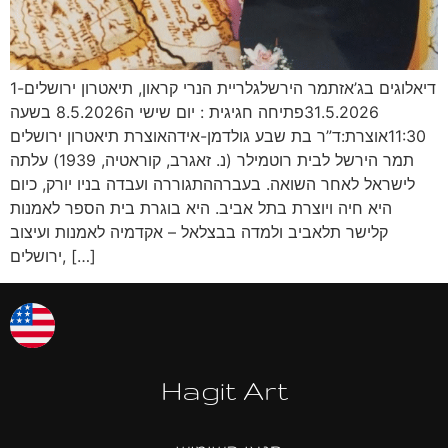
דיאלוגים בג’אזתמר הירשלגלריית הנרי קראון, תיאטרון ירושלים1-
31.5.2026פתיחה חגיגית : יום שישי ה8.5.2026 בשעה
11:30אוצרת:ד”ר בת שבע גולדמן-אידהאוצרת תיאטרון ירושלים
תמר הירשל לבית רוטמילר (נ. זאגרב, קוראטיה, 1939) עלתה
לישראל לאחר השואה. בעברההתגוררה ועבדה בניו יורק, כיום
היא חיה ויוצרת בתל אביב. היא בוגרת בית הספר לאמנות
קלישר תלאביב ולמדה בבצלאל – אקדמיה לאמנות ועיצוב
ירושלים, […]
Hagit Art