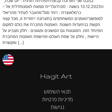
“במבט שני”תערוכה קבוצתיתפתיחה חגיגית : יום שבת,
ה13.12.2025 בשעה : 11:00גלריית סמאח לאמנותדלית אל –
כרמלאוצרת : רותי סגל“מהעבר לעתיד מהריאלי
למופשט”האמנים המשתתפים בתערוכה ייחודית זו, מכל קצווי
הקשת בניהעדות השונות .האמנות מחברת את כולם למקום
המיוחד הזה. הסגנונות גם הםשונים ומגוונים : חלק מצביע על
היישות , וחלק על שפת העולם-זוהישפת האמנות המחברת
ומקשרת […]
Hagit Art
תנאי השימוש
מדיניות פרטיות
נגישות