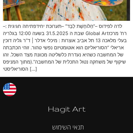
לדה לפידוס –”הַלּוֹחֶשֶׁת לַבַּד” –תערוכת יחידפתיחה חגיגית :–
שבת ה 31.5.2025 בשעה 12:00 בגלריה Global Artרח’ מרכז
בעלי מלאכה 13 תל אביב אוצרות : מיכלי אדלר | ד”ר גליה דוכין
אריאלי “הסוריאליזם הוא אוטומטיזם נפשי טהור. זוהי הכתבתה
של המחשבה כשהיא נעדרת כלשליטה מכוונת מצד השכל. זהו
שיקוף של משחקה נטול התכלית של המחשבה”.(מתוך המניפס
הסוריאליסטי […]
Hagit Art
תנאי השימוש