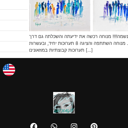
לקטלוג המבצעים
שיעורי ציור
לגלריות שלי
ולנשמה!!!! מנוחה רכשה את ידיעתה והשכלתה גם דרך
אודות
לימוד אצל ציירים שונים, אבל רק שציירה והתעסקה באומנות באופן שוטף שיכללה את המיומנות והטכניקות בציור. מנוחה השתתפה והציגה 8 תערוכות יחיד, ובעשרות
תערוכות קבוצתיות במוזאונים […]
צרו קשר
אמן החודש