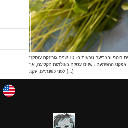
לקטלוג המבצעים
שיעורי ציור
לגלריות שלי
אודות
גורינקה. אישה, אשת אדמה, אשת איש, אמא, אומנית, יוצרת, יזמית, חוקרת, מלמדת מלאכות עתיקות, ומתמקדת בהדפס בוטני ובצביעה טבעית כ- 10 שנים גורינקה עוסקת
צרו קשר
ת אפקט ההפתעה . שנים עסקה בעולמות הקליעה, אך
אמן החודש
לפני כשנתיים, עקב […]