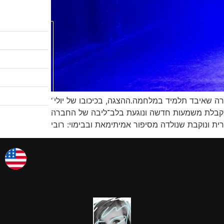
לקטלוג המבצעים
שיעורי ציור
לגלריות שלי
אודות
“כל אחד והמים שלו” יצירה אישית ונוקבת מאת היוצר, המחזאי והבמאי רובי קסוס, שנולדה מתוך סיפור אמיתי על מורה שאיבד תלמיד במלחמה.ההצגה, בכיכובו של יולי
צרו קשר
 קהלים ברחבי הארץ. דווקא עכשיו, שנתיים אחרי ה7 באוקטובר היא מקבלת משמעות חדשה ונוגעת בלב־ליבה של החברה
אמן החודש