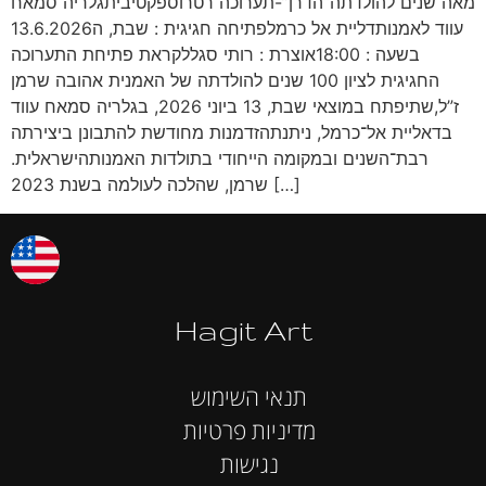
מאה שנים להולדתה“הדרן”-תערוכה רטרוספקטיביתגלריה סמאח
עווד לאמנותדליית אל כרמלפתיחה חגיגית : שבת, ה13.6.2026
בשעה : 18:00אוצרת : רותי סגללקראת פתיחת התערוכה
החגיגית לציון 100 שנים להולדתה של האמנית אהובה שרמן
ז”ל,שתיפתח במוצאי שבת, 13 ביוני 2026, בגלריה סמאח עווד
בדאליית אל־כרמל, ניתנתהזדמנות מחודשת להתבונן ביצירתה
רבת־השנים ובמקומה הייחודי בתולדות האמנותהישראלית.
שרמן, שהלכה לעולמה בשנת 2023 […]
Hagit Art
תנאי השימוש
מדיניות פרטיות
נגישות