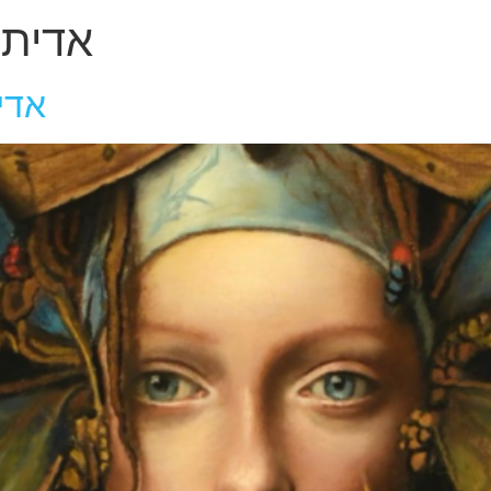
אדית ב
אדי