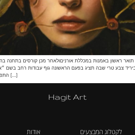
קעקעת וציירת , תואר ראשון באמנות במכללת אורניםולאחר מכן קורסים בת
יריד צבע טרי שבה תציג בפעם הראשונה גוף עבודות רחב בשם ״אנ
התפתח בעקבות שיח עם אימה על זקנה והתכלות. הפחד […]
Hagit Art
לקטלוג המבצעים
אודות