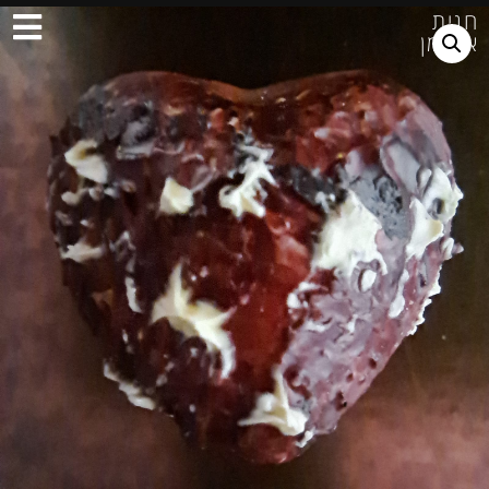
חגית
ארגמן