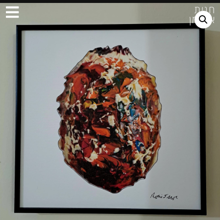
חגית
ארגמן