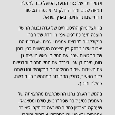
ולתולדותיו של כפר הנוער, הפועל כבר למעלה
ממאה שנים ומהווה חלק בלתי נפרד מסיפור
ההתיישבות והחינוך בארץ ישראל.
בין תצלומיהן ההיסטוריים של עדה ובנות המשק
הוצגה תערוכת “פופ-אפ” מיוחדת של חברי
ה”קולקטיב ,”קבוצת אמנים יוצרים שעבודותיהם
יצרו דיאלוג מרתק בין היצירה העכשווית לבין רוחן
של החלוצות שבנו את המקום. ראש מועצת גן
רווה, מירה בן ארי, בירכה את המשתתפים והדגישה
את חשיבות שימור ההיסטוריה המקומית והנגשתה
לדור הצעיר, כחלק מהחיבור המתמשך בין מורשת,
קהילה וחינוך.
בהמשך הערב נהנו המשתתפים מהרצאתה של
האמנית נטע ליבר שפר “מכוש, סולם ומטאטא”,
שעסקה בארכיון כמקור השראה למחקר וליצירה
אמנותית, ובאופן שבו מסמכים, צילומים וחומרי