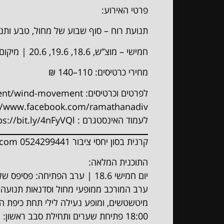
פרטי האירוע:
תנועת רוח – סוף שבוע של מחול, טבע ותנ
חמישי – מוצ”ש, 18.6, 19.6, 20.6 | מיקום: גני רמת הנדיב, ליד זכרון יעקב.
מחירי כרטיסים: 110–140 ₪
לפרטים וכרטיסים: www.ramat-hanadiv.org.il/event/wind-movement
://www.facebook.com/ramathanadiv
לעמוד האינסטגרם : https://bit.ly/4nFyVQl
קרנית בסון יחסי ציבור
0524299441
.com
התוכנית המלאה:
יום חמישי 18.6 | ערב הפתיחה: פסיפס של תנועה (אוצר: ניר בן גל)
ערב המורכב ממופעי מחול וסדנאות תנועה 
מיטשטשים, ומופע נעילה לילי תחת כיפת ה
18:00 פתיחת שערים ותחילת סבב ראשון: