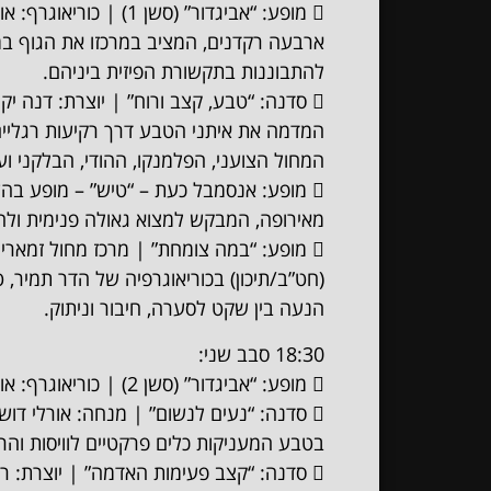
 מופע: “אביגדור” (סשן 1) | כוריאוגרף: אורי שפיר – מופע מחול בביצוע
ארבעה רקדנים, המציב במרכזו את הגוף במצ
להתבוננות בתקשורת הפיזית ביניהם.
 סדנה: “טבע, קצב ורוח” | יוצרת: דנה יקר – סדנה חווייתית ומשחררת
המדמה את איתני הטבע דרך רקיעות רגליים
המחול הצועני, הפלמנקו, ההודי, הבלקני ועו
 מופע: אנסמבל כעת – “טיש” – מופע בהשראת המנהג החסידי העתיק
מאירופה, המבקש למצוא גאולה פנימית ולה
 מופע: “במה צומחת” | מרכז מחול זמארין, זכרון יעקב – המסלול המקצועי
(חט”ב/תיכון) בכוריאוגרפיה של הדר תמיר, ט
הנעה בין שקט לסערה, חיבור וניתוק.
18:30 סבב שני:
 מופע: “אביגדור” (סשן 2) | כוריאוגרף: אורי שפיר.
 סדנה: “נעים לנשום” | מנחה: אורלי דושי – תנועה קשובה ומדיטציה מונחית
בטבע המעניקות כלים פרקטיים לוויסות והר
 סדנה: “קצב פעימות האדמה” | יוצרת: רעות הראל – מחול אפריקאי מסורתי