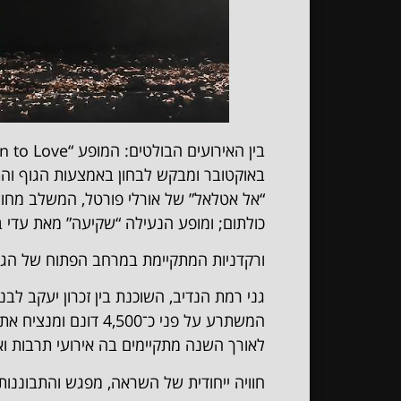
בין האירועים הבולטים: המופע “Return to Love” מאת ישי כרסתני, שנוצר בעקבות אירועי 7
באוקטובר ומבקש לבחון באמצעות הגוף ו
“אל אטלאל” של אורלי פורטל, המשלב מחול
כולתום; ומופע הנעילה “שקיעה” מאת עדי בוטרוס
ורקדניות המתקיימת במרחב הפתוח של הגנ
גני רמת הנדיב, השוכנת בין זכרון יעקב לבנ
המשתרע על פני כ־4,500 דונם ומנציח את פועלו של הברון בנימין אדמונד דה רוטשילד.
לאורך השנה מתקיימים בה אירועי תרבות וא
חוויה ייחודית של השראה, מפגש והתבוננות