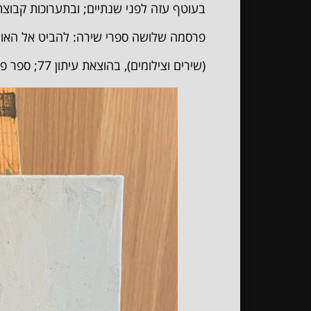
בעוטף עזה לפני שנתיים; ובתערוכות קבוצתי
פרסמה שלושה ספרי שירה: להביט אל האור (שי
(שירים וצילומים), בהוצאת עיתון 77; ספר פרוזה וספר עיון.