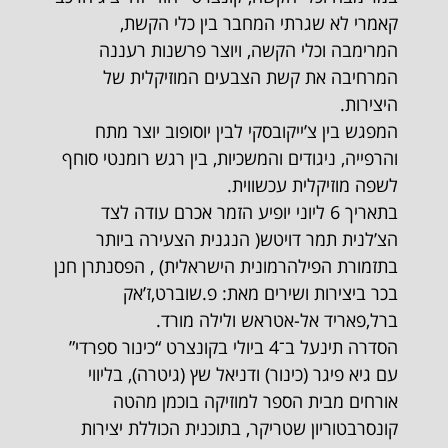
קאמרי לא שגרתי המחבר בין כלי הקשת,
המרימבה וכלי הקשה, ויוצר פרשנות רעננה
המרחיבה את קשת הצבעים המוזיקלית של
היצירות.
המפגש בין צ’ייקובסקי לבין יוסופוב יוצר מתח
והרפייה, ניגודים והמשכיות, בין רגש רומנטי סוחף
לשפה מוזיקלית עכשווית.
בתאריך 6 ליוני יופיע הזמר אכרם עודה לצד
הצ’לנית תמר דויטש( הנגנית הצעירה ביותר
בתזמורת הפילהרמונית הישראלית) , הפסנתרן חנן
בכר ביצירות ושירים מאת: פ.שוברט,ז’אק
ברל,פאריד אל-אטראש ולילה מורד.
הסדרה תינעל ב־4 ביולי בקונצרט “כינור ספרדי”
עם גיא פיגר (כינור) ודניאל שץ (גיטרה), בליווי
אורחים מבית הספר למוזיקה בוכמן מהטה
קונסרבטוריון שטריקר, בתוכנית הכוללת יצירות