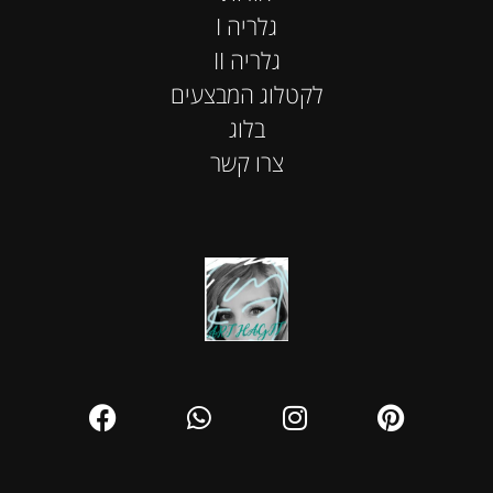
I גלריה
II גלריה
לקטלוג המבצעים
בלוג
צרו קשר