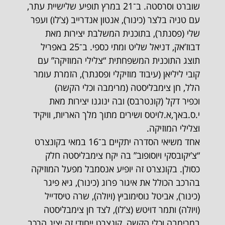
שוברט וסרסטה. ב־21 במרץ תופיע שלישיית עתר,
עם טניה בלצר (כינור), אנטון אנדרייב (צ’לו) ועפר
שלי (פסנתר), בתוכנית המשלבת יצירות מאת
דבוז’אק, דניאל שליט ומתי כספי. ב־25 באפריל
תוצג התוכנית המשפחתית “צלילי המוזיקה” עם
קובי ליליאן (עיבוד מוזיקלי ופסנתר), הזמרת עומר
הלל, חן צימבליסטה (מרימבה וכלי הקשה)
וכפיר דקל (קונטרבס) ובה ינוגנו יצירות מאת
י.ס.באך,א.לויטס ושירים מתוך מלך האריות, וויקיד
וצלילי המוזיקה.
אחד משיאי הסדרה יתקיים ב־16 במאי בקונצרט
“צ’יקובסקי ויוסופוב” בה יקח צימבליסטה חלק
כסולן. בקונצרט זה יופיע אנסמבל מפעל המוזיקה
בהרכב הכולל את איגור פרוג (כינור), גיא פיגר
(כינור), אביטל נוסימוביץ (ויולה), שרה טיסדייל
(ויולה) ותמר דויטש (צ’לו), לצד חן צימבליסטה
במרימבה וכלי הקשה, קונצרט ייחודי זה יציג הרכב