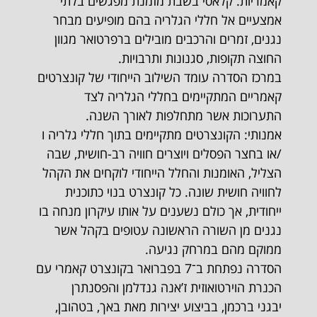
קאמריות. קלאסי בשבת מזמנת מפגשים בלתי
אמצעיים אל חללי הגלריה בהם מופיעים מבחר
נגנים, זמרים והרכבים מובילים ברפרטואר מגוון
החוצה תקופות, סגנונות ותרבויות.
במרכז הסדרה עומד השילוב הייחודי של קונצרטים
קאמריים המתקיימים בחללי הגלריה לצד
התערוכות אשר מתחלפות לאורך השנה.
אמנותי: הקונצרטים מתקיימים בתוך חללי גלריה ו
/או בחצר הפסלים ויוצרים חוויה רב-חושית, שבה
הצליל, האומנות והחלל הייחודי לוקחים את הקהל
לחוויה חושית שונה. כל קונצרט בנוי כתוכנית
ייחודית, אך כולם נשענים על אותו עיקרון מנחה בו
נגנים מן השורה הראשונה עטופים בקהל אשר
ממוקם מהם במרחק נגיעה.
הסדרה נפתחת ב־7 בפברואר בקונצרט קאמרי עם
הכנרת הוירטואוזית ז’אנה גנדלמן והפסנתרן
יבגני ברכמן, בביצוע יצירות מאת באך, בטהובן,