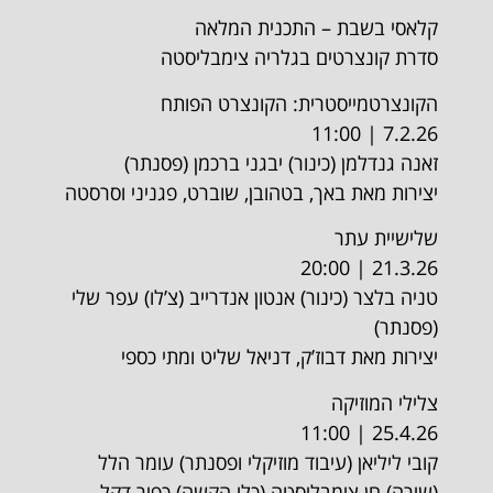
קלאסי בשבת – התכנית המלאה
סדרת קונצרטים בגלריה צימבליסטה
הקונצרטמייסטרית: הקונצרט הפותח
7.2.26 | 11:00
זאנה גנדלמן (כינור) יבגני ברכמן (פסנתר)
יצירות מאת באך, בטהובן, שוברט, פגניני וסרסטה
שלישיית עתר
21.3.26 | 20:00
טניה בלצר (כינור) אנטון אנדרייב (צ’לו) עפר שלי
(פסנתר)
יצירות מאת דבוז’ק, דניאל שליט ומתי כספי
צלילי המוזיקה
25.4.26 | 11:00
קובי ליליאן (עיבוד מוזיקלי ופסנתר) עומר הלל
(שירה) חן צימבליסטה (כלי הקשה) כפיר דקל