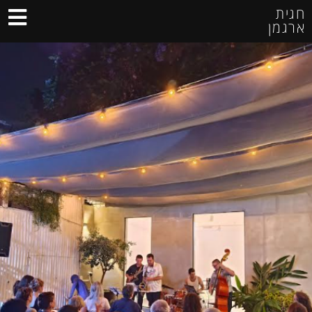
חגית
ארגמן