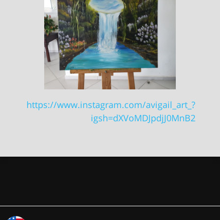
https://www.instagram.com/avigail_art_?
igsh=dXVoMDJpdjJ0MnB2