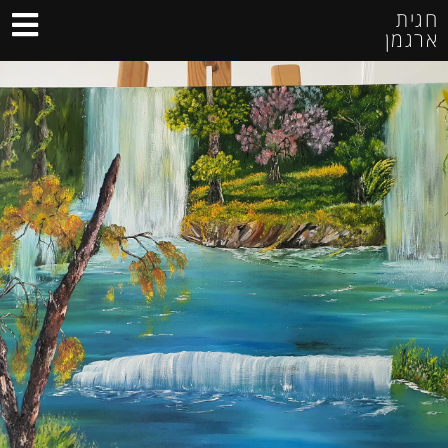
חגית
ארגמן