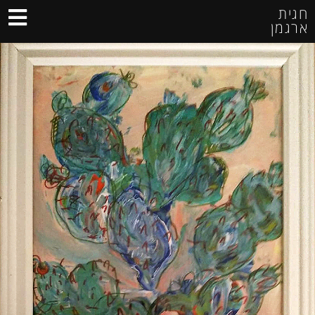
חגית
ארגמן