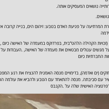
תייה נושאים המעסיקים אותה.
ושאים.
ת המרתיעה על פגיעת האדם בטבע: זיהום הים, בנייה קרובה אל 
ידמה
ם (זכויות הקהילה הלהט”בית, בפרדוקס במעמדה של האישה כיום , 
 על מגשים עגולים מבטאים את מעמדה של האישה, .העבודות על
ת החברתיות כיום
זקים (ים ואדמה), בדימויים מנסה האמנית להנציח את רגע המפ
ועשיר עם סביבתה. מנסה להתאחד עם הטבע ולהביא את עולמה הפנימ
רפרטציה האישית שלה על .הקנבס