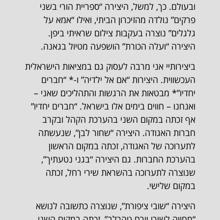
ובעולם. כך, למשל, היצירה “ספריית הורי בשני
פרקים” נולדה מהזיכרון הביתי, ואילו “אמא על
גלגלים” נוצרה בעקבות צילום שראיתי ביפן.
היצירה “ועלה הכורת” הושפעה מטיול בגאנה.
ביצירותיי אני מרבה לעסוק גם במציאות הישראלית
העכשווית. היצירות “אם אל ילדיה” ו-* “חברים
יחדיו”* מבטאות את הרגשות והתהליכים שאני –
ואנחנו – חווים בימים אלו בישראל. “חברים יחדיו”
אף זכתה במקום השני בהערכת הקהל ובקרב
חברות האגודה. היצירה “שחור לבן”, שנעשתה
לתערוכה של האגודה, זכתה במקום הראשון
בהערכת החברות. גם היצירה “בגני נטעתיך”,
שנוצרה לתערוכה בהשראת שירי רחל, זכתה
במקום שלישי.
היצירה “שובי ציפורת”, שנוצרה כתשובה לנושא
“מחווה לשירי יורם טהרלב”, זכתה במקום השני