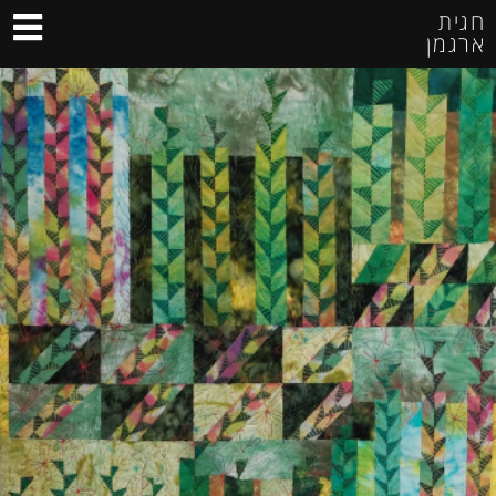
חגית
ארגמן