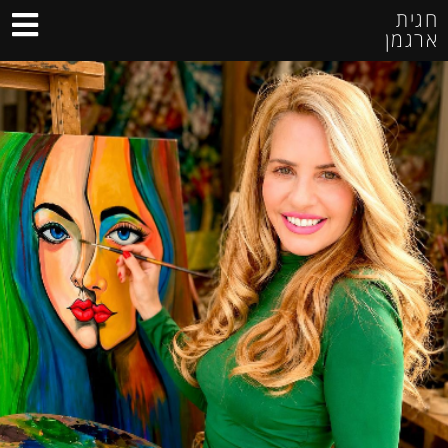
חגית
ארגמן