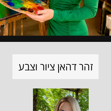
זהר דהאן ציור וצבע