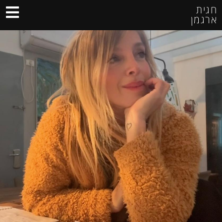
חגית
ארגמן