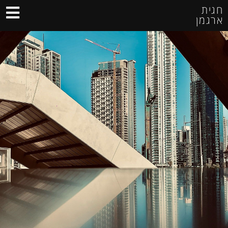
חגית
ארגמן