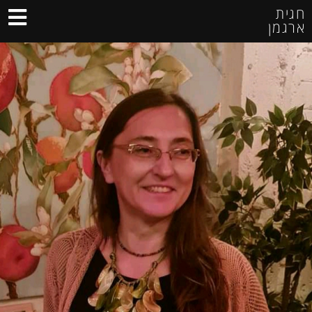
חגית
ארגמן