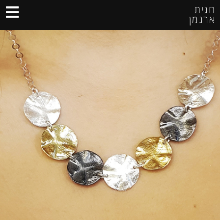
חגית
ארגמן