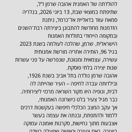
להולדתה של האמנית אהובה שרמן ז”ל,
שתיפתח במוצאי שבת, 13 ביוני 2026, בגלריה
סמאח עווד בדאליית אל־כרמל, ניתנת
הזדמנות מחודשת להתבונן ביצירתה רבת־השנים
ובמקומה הייחודי בתולדות האמנות
הישראלית. שרמן, שהלכה לעולמה בשנת 2023
בגיל 96, הותירה אחריה מורשת אמנותית
עשירה, עצמאית ומגוונת, שנפרשה על פני עשרות
שנות יצירה בלתי פוסקת.
אהובה שרמן נולדה בתל אביב בשנת 1926,
ובילדותה עברה לחיפה – העיר שהייתה לה
לבית, ונופיה היוו מקור השראה מרכזי ליצירותיה.
כבר מגיל צעיר בלט כישרונה האמנותי,
אך עקב המצב הכלכלי חיפשה בעקשנות דרכים
ללמוד ולהתפתח, ובנתה את עצמה בעשר
אצבעות מתוך נחישות, סקרנות ואמונה עמוקה
ביצירה. כאם צעירה וכאישה שפעלה בשדה